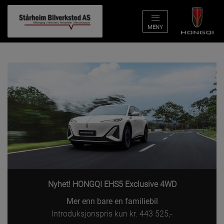
MENY
BILER
KAMPANJER
VERKSTED
Kampanjer
TIPS OG RÅD
BRUKTBILER
FOR EIERE
KONTAKT
Nyhet! HONGQI EHS5 Exclusive 4WD
BESTILL VERKSTEDTIME
Mer enn bare en familiebil
MIN BIL
Introduksjonspris kun kr. 443 525,-